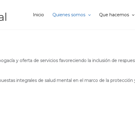
al
Inicio
Quienes somos
Que hacemos
ASFL) que inició sus labores en octubre de 2020 y fue constitui
 campo de la salud mental, tales como: psicología, justicia, educac
abogacía y oferta de servicios favoreciendo la inclusión de respu
puestas integrales de salud mental en el marco de la protecci
ionales con instancias nacionales e internacionales. Sobre la ba
colaborativas que generen sinergias y favorezcan la inclusión de l
grupos de población.