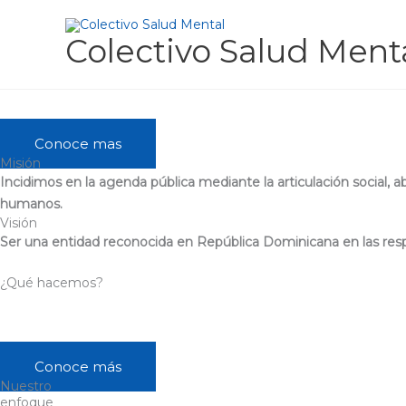
Skip
to
Colectivo Salud Ment
content
El
Colectivo Salud Mental es una Asociación sin Fines de Lucro (
interdisciplinario con diversas trayectorias e intersecciones en el
Conoce mas
Misión
Incidimos en la agenda pública mediante la articulación social, 
humanos.
Visión
Ser una entidad reconocida en República Dominicana en las res
¿Qué hacemos?
Trabajamos en la República Dominicana y coordinamos acciones reg
con entidades, personas, redes y colectivos mediante alianzas 
Conoce más
Nuestro
enfoque