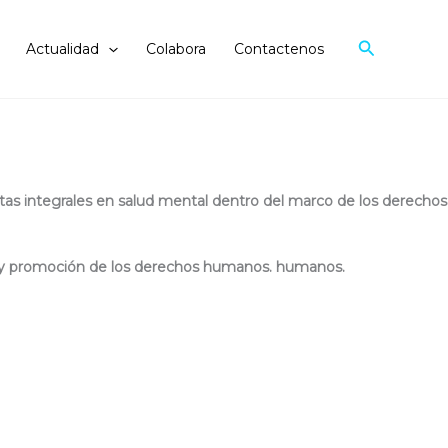
Search
Actualidad
Colabora
Contactenos
da legalmente en 2021. Está integrado por un equipo
ión, desarrollo comunitario, artes, entre otros.
estas integrales en salud mental dentro del marco de los derechos
ón y promoción de los derechos humanos. humanos.
se de los principios de integración y participación, colaboramos
a salud mental en los diversos escenarios, con y para distintos