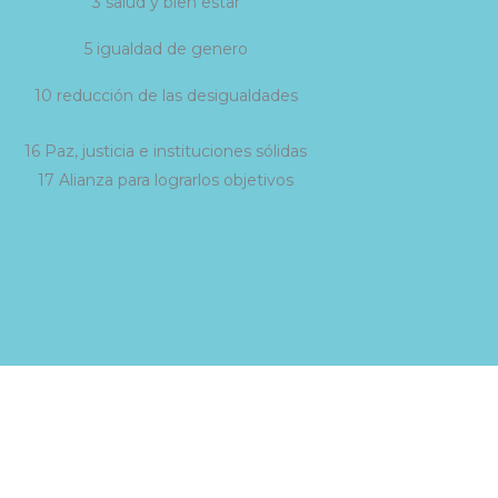
3 salud y bien estar
5 igualdad de genero
10 reducción de las desigualdades
16 Paz, justicia e instituciones sólidas
17 Alianza para lograrlos objetivos